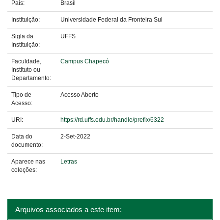
País:
Brasil
Instituição:
Universidade Federal da Fronteira Sul
Sigla da
UFFS
Instituição:
Faculdade,
Campus Chapecó
Instituto ou
Departamento:
Tipo de
Acesso Aberto
Acesso:
URI:
https://rd.uffs.edu.br/handle/prefix/6322
Data do
2-Set-2022
documento:
Aparece nas
Letras
coleções:
Arquivos associados a este item: