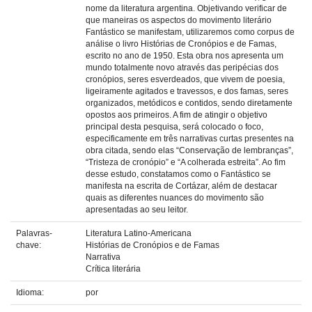
nome da literatura argentina. Objetivando verificar de
que maneiras os aspectos do movimento literário
Fantástico se manifestam, utilizaremos como corpus de
análise o livro Histórias de Cronópios e de Famas,
escrito no ano de 1950. Esta obra nos apresenta um
mundo totalmente novo através das peripécias dos
cronópios, seres esverdeados, que vivem de poesia,
ligeiramente agitados e travessos, e dos famas, seres
organizados, metódicos e contidos, sendo diretamente
opostos aos primeiros. A fim de atingir o objetivo
principal desta pesquisa, será colocado o foco,
especificamente em três narrativas curtas presentes na
obra citada, sendo elas “Conservação de lembranças”,
“Tristeza de cronópio” e “A colherada estreita”. Ao fim
desse estudo, constatamos como o Fantástico se
manifesta na escrita de Cortázar, além de destacar
quais as diferentes nuances do movimento são
apresentadas ao seu leitor.
Palavras-
Literatura Latino-Americana
chave:
Histórias de Cronópios e de Famas
Narrativa
Crítica literária
Idioma:
por