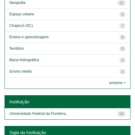
Geografia
12
Espaço urbano
9
Chapecó (SC)
7
Ensino e aprendizagem
6
Território
5
Bacia hidrográfica
4
Ensino médio
4
próximo >
Instituição
Universidade Federal da Fronteira...
54
Sigla da Instituição