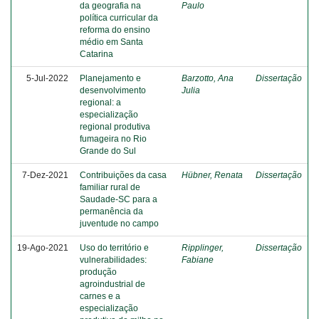
da geografia na
Paulo
política curricular da
reforma do ensino
médio em Santa
Catarina
5-Jul-2022
Planejamento e
Barzotto, Ana
Dissertação
desenvolvimento
Julia
regional: a
especialização
regional produtiva
fumageira no Rio
Grande do Sul
7-Dez-2021
Contribuições da casa
Hübner, Renata
Dissertação
familiar rural de
Saudade-SC para a
permanência da
juventude no campo
19-Ago-2021
Uso do território e
Ripplinger,
Dissertação
vulnerabilidades:
Fabiane
produção
agroindustrial de
carnes e a
especialização