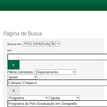
Skip
navigation
Página de Busca
Buscar em:
por
Filtros correntes: