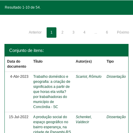
Resultado 1-10 de 54.
Anterior
1
2
3
4
...
6
Póximo
Conjunto de itens:
Data do
Título
Autor(es)
Tipo
documento
4-Abr-2023
Trabalho doméstico e
Scariot, Rômulo
Dissertação
geografia: a criação de
significados a partir de
que horas ela volta?
por trabalhadoras do
município de
Concórdia - SC
15-Jul-2022
A produção social do
Schenkel,
Dissertação
espaço geográfico no
Valdecir
bairro esperança, na
cidade de Panambi-RS