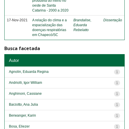
produtiva do milho no
oeste de Santa
Catarina - 2000 a 2020
17-Nov-2021
A relação do clima e a
Brandalise,
Dissertação
espacialização das
Eduarda
doenças respiratórias
Rebelatto
em Chapecó/SC
Busca facetada
Autor
Agnolin, Eduarda Regina
1
Andriolli, Igor William
1
Anghinoni, Cassiane
1
Barzotto, Ana Julia
1
Berwanger, Karin
1
Bosa, Eliezer
1