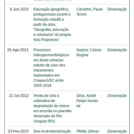
5-Jun-2022
Educação geográfica,
Carvalho, Paula
Dissertação
protagonismo juvenil e
Terres
formação cidadã a
partir da obra
"Geografia, educação
e cidadania" do projeto
Nós Propomos!
25-Ago-2021
Processos
Segnor, Cássia
Dissertação
hidrogeomorfológicos
Regina
em áreas urbanas:
estudo de caso dos
loteamentos
implantados em
Chapecó/SC entre
2004-2018
21-Jul-2022
Perda de solo e
Silva, André
Dissertação
estimativa de
Felipe Nunes
degradação do relevo
da
em encosta no planalto
dissecado do Rio
Uruguai (RS)
23-Fev-2023
Des-re-territorialização
Pfeifer, Dilmar
Dissertação