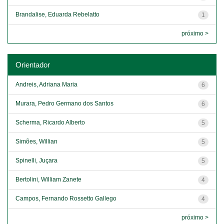
Brandalise, Eduarda Rebelatto
1
próximo >
Orientador
Andreis, Adriana Maria
6
Murara, Pedro Germano dos Santos
6
Scherma, Ricardo Alberto
5
Simões, Willian
5
Spinelli, Juçara
5
Bertolini, William Zanete
4
Campos, Fernando Rossetto Gallego
4
próximo >