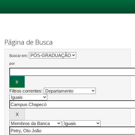
Skip
navigation
Página de Busca
Buscar em:
por
Filtros correntes: