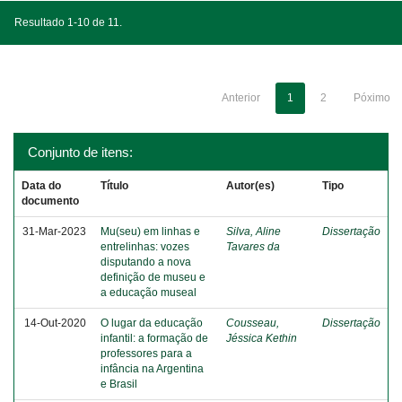
Resultado 1-10 de 11.
Anterior
1
2
Póximo
Conjunto de itens:
Data do
Título
Autor(es)
Tipo
documento
31-Mar-2023
Mu(seu) em linhas e
Silva, Aline
Dissertação
entrelinhas: vozes
Tavares da
disputando a nova
definição de museu e
a educação museal
14-Out-2020
O lugar da educação
Cousseau,
Dissertação
infantil: a formação de
Jéssica Kethin
professores para a
infância na Argentina
e Brasil