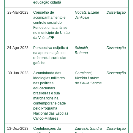
educação cidadã
29-Mar-2023
Conselho de
Nogatz, Elizete
Dissertação
acompanhamento e
Jankoski
controle social do
Fundeb: uma análise
no município de União
da Vitória/PR
24-Ago-2023
Perspectiva est(ética)
Schmith,
Dissertação
na apresentação do
Roberta
referencial curricular
gaúcho
30-Jun-2023
A caminhada das
Carminatti,
Dissertação
ideologias militares
Victória Louise
nas políticas
de Paula Santos
educacionais
brasileiras e sua
marcha forte na
contemporaneidade
pelo Programa
Nacional das Escolas
Cívico-Militares
13-Dez-2023
Contribuições da
Zawaski, Sandra
Dissertação