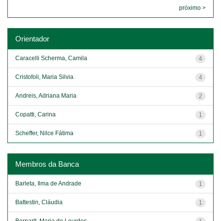
próximo >
Orientador
Caracelli Scherma, Camila
4
Cristofoli, Maria Silvia
4
Andreis, Adriana Maria
2
Copatti, Carina
1
Scheffer, Nilce Fátima
1
Membros da Banca
Barleta, Ilma de Andrade
1
Battestin, Cláudia
1
Bernarlt, Maria de Lourdes