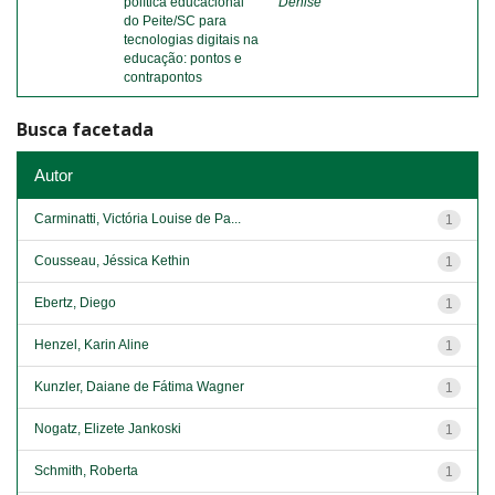
política educacional
Denise
do Peite/SC para
tecnologias digitais na
educação: pontos e
contrapontos
Busca facetada
Autor
Carminatti, Victória Louise de Pa...
1
Cousseau, Jéssica Kethin
1
Ebertz, Diego
1
Henzel, Karin Aline
1
Kunzler, Daiane de Fátima Wagner
1
Nogatz, Elizete Jankoski
1
Schmith, Roberta
1