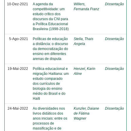
10-Dez-2021
A agenda da
Willers,
Dissertação
competitividade: um
Fernanda Franz
estudo crítico dos
discursos da CNI para
a Política Educacional
Brasileira (1998-2018)
5-Ago-2021
Políticas de educação
Stella, Thais
Dissertação
a distância: o discurso
Angela
da democratização do
ensino em diferentes
arenas de disputa
19-Mai-2022
Política educacional e
Henzel, Karin
Dissertação
migração Haitiana: um
Aline
estudo comparado
dos currículos de
biologia do ensino
médio do Brasil e do
Haiti
24-Mai-2022
As diversidades nos
Kunzler, Daiane
Dissertação
livros didáticos dos
de Fátima
anos iniciais: entre os
Wagner
processos de
massificação e de