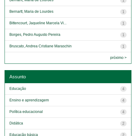
1
Bernartt, Maria de Lourdes
1
Bittencourt, Jaqueline Marcela Vi...
1
Borges, Pedro Augusto Pereira
1
Bruscato, Andrea Cristiane Maraschin
1
próximo >
Assunto
Educação
4
Ensino e aprendizagem
4
Política educacional
4
Didática
2
Educação básica
2