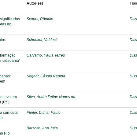
Autor(es)
Tip
significados
Scariot, Rômulo
Diss
oras do
irro
Schenkel, Valdecir
Diss
 formação
Carvalho, Paula Terres
Diss
e cidadania"
banas:
Segnor, Cássia Regina
Diss
 em
 relevo em
Silva, André Felipe Nunes da
Diss
i (RS)
a curricular
Pfeifer, Dilmar Paulo
Diss
na
Barzotto, Ana Julia
Diss
no Rio