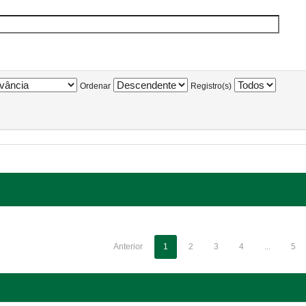
Ordenar
Registro(s)
Anterior
1
2
3
4
...
5