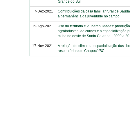
Grande do Sul
7-Dez-2021
Contribuições da casa familiar rural de Sau
a permanência da juventude no campo
19-Ago-2021
Uso do território e vulnerabilidades: produçã
agroindustrial de carnes e a especialização p
milho no oeste de Santa Catarina - 2000 a 2
17-Nov-2021
A relação do clima e a espacialização das d
respiratórias em Chapecó/SC