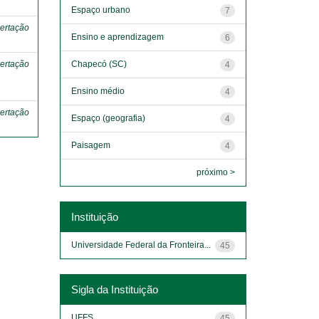
Espaço urbano
7
ertação
Ensino e aprendizagem
6
Chapecó (SC)
ertação
4
Ensino médio
4
ertação
Espaço (geografia)
4
Paisagem
4
próximo >
Instituição
Universidade Federal da Fronteira...
45
Sigla da Instituição
UFFS
45