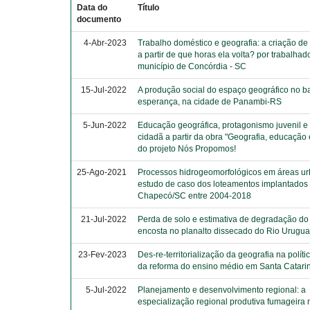
Data do
Título
documento
4-Abr-2023
Trabalho doméstico e geografia: a criação de 
a partir de que horas ela volta? por trabalhad
município de Concórdia - SC
15-Jul-2022
A produção social do espaço geográfico no ba
esperança, na cidade de Panambi-RS
5-Jun-2022
Educação geográfica, protagonismo juvenil e
cidadã a partir da obra "Geografia, educação 
do projeto Nós Propomos!
25-Ago-2021
Processos hidrogeomorfológicos em áreas ur
estudo de caso dos loteamentos implantados
Chapecó/SC entre 2004-2018
21-Jul-2022
Perda de solo e estimativa de degradação do
encosta no planalto dissecado do Rio Urugua
23-Fev-2023
Des-re-territorialização da geografia na polític
da reforma do ensino médio em Santa Catari
5-Jul-2022
Planejamento e desenvolvimento regional: a
especialização regional produtiva fumageira 