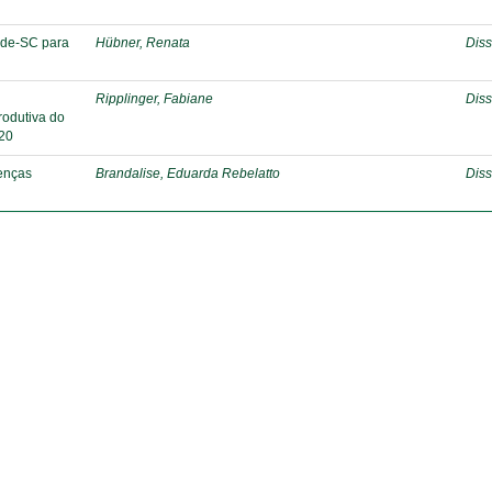
dade-SC para
Hübner, Renata
Diss
o
Ripplinger, Fabiane
Diss
rodutiva do
020
oenças
Brandalise, Eduarda Rebelatto
Diss