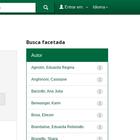
Entrar em:
Idioma
Busca facetada
Autor
Agnolin, Eduarda Regina
1
Anghinoni, Cassiane
1
Barzotto, Ana Julia
1
Berwanger, Karin
1
Bosa, Eliezer
1
Brandalise, Eduarda Rebelatto
1
Brunetto, Shara
1