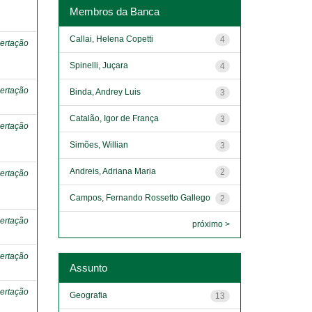
o
Membros da Banca
Callai, Helena Copetti
4
ertação
Spinelli, Juçara
4
ertação
Binda, Andrey Luis
3
Catalão, Igor de França
3
ertação
Simões, Willian
3
Andreis, Adriana Maria
2
ertação
Campos, Fernando Rossetto Gallego
2
ertação
próximo >
ertação
Assunto
ertação
Geografia
13