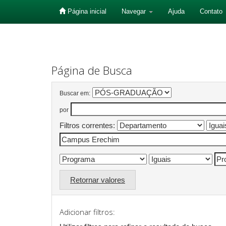
Página inicial
Navegar
Ajuda
Contato
Skip
navigation
Página de Busca
Buscar em:
por
Filtros correntes:
Retornar valores
Adicionar filtros: