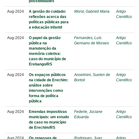
possibilidades
Aug-2024
A gestão do cuidado:
Worst, Gabrieli Maria
Artigo
reflexões acerca das
Cientifico
políticas públicas para
a educação infantil
Aug-2024
O papel da gestão
Fernandes, Luís
Artigo
pública na
Germano de Moraes
Cientifico
manutenção da
memória coletiva:
caso do município de
Erebango/RS
Aug-2024
Os espaços públicos
Anselmini, Suelen de
Artigo
na cidade de Erechim:
Bortoli
Cientifico
análise sobre
intervenções como
forma de política
pública
Aug-2024
Emendas impositivas
Federle, Juciane
Artigo
municipais: um estudo
Eduarda
Cientifico
de caso no município
de Erechim/RS
Aug-2024
Os repasses de
Rodrigues, Juan
Artigo