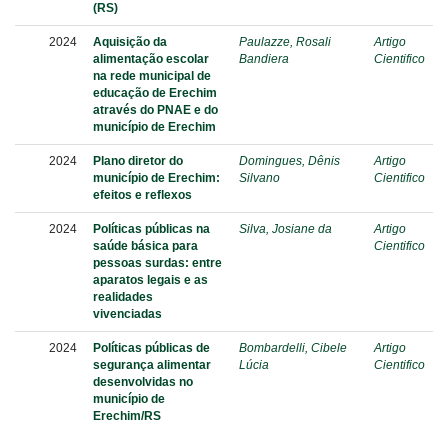
(RS)
2024
Aquisição da
Paulazze, Rosali
Artigo
alimentação escolar
Bandiera
Cientifico
na rede municipal de
educação de Erechim
através do PNAE e do
município de Erechim
2024
Plano diretor do
Domingues, Dênis
Artigo
município de Erechim:
Silvano
Cientifico
efeitos e reflexos
2024
Políticas públicas na
Silva, Josiane da
Artigo
saúde básica para
Cientifico
pessoas surdas: entre
aparatos legais e as
realidades
vivenciadas
2024
Políticas públicas de
Bombardelli, Cibele
Artigo
segurança alimentar
Lúcia
Cientifico
desenvolvidas no
município de
Erechim/RS