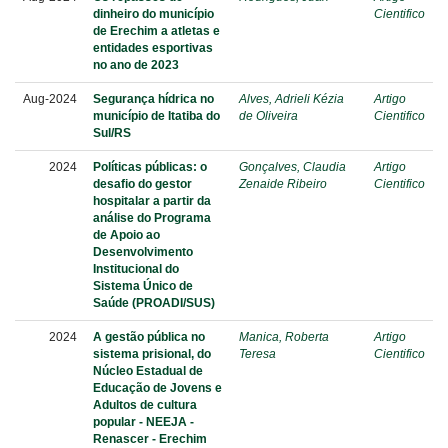
dinheiro do município
Cientifico
de Erechim a atletas e
entidades esportivas
no ano de 2023
Aug-2024
Segurança hídrica no
Alves, Adrieli Kézia
Artigo
município de Itatiba do
de Oliveira
Cientifico
Sul/RS
2024
Políticas públicas: o
Gonçalves, Claudia
Artigo
desafio do gestor
Zenaide Ribeiro
Cientifico
hospitalar a partir da
análise do Programa
de Apoio ao
Desenvolvimento
Institucional do
Sistema Único de
Saúde (PROADI/SUS)
2024
A gestão pública no
Manica, Roberta
Artigo
sistema prisional, do
Teresa
Cientifico
Núcleo Estadual de
Educação de Jovens e
Adultos de cultura
popular - NEEJA -
Renascer - Erechim