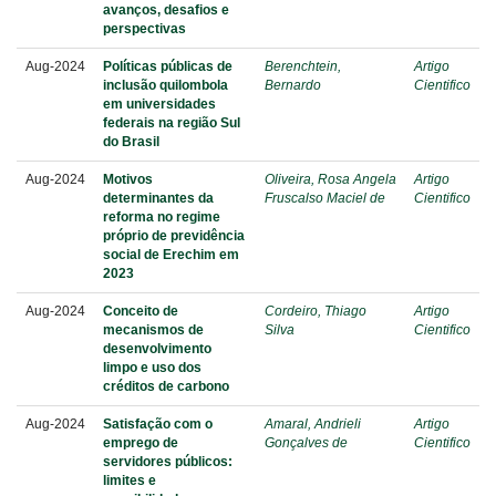
avanços, desafios e
perspectivas
Aug-2024
Políticas públicas de
Berenchtein,
Artigo
inclusão quilombola
Bernardo
Cientifico
em universidades
federais na região Sul
do Brasil
Aug-2024
Motivos
Oliveira, Rosa Angela
Artigo
determinantes da
Fruscalso Maciel de
Cientifico
reforma no regime
próprio de previdência
social de Erechim em
2023
Aug-2024
Conceito de
Cordeiro, Thiago
Artigo
mecanismos de
Silva
Cientifico
desenvolvimento
limpo e uso dos
créditos de carbono
Aug-2024
Satisfação com o
Amaral, Andrieli
Artigo
emprego de
Gonçalves de
Cientifico
servidores públicos:
limites e