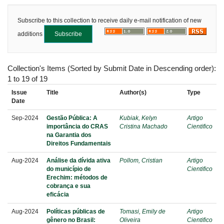
Subscribe to this collection to receive daily e-mail notification of new
additions
Collection's Items (Sorted by Submit Date in Descending order):
1 to 19 of 19
Issue
Title
Author(s)
Type
Date
Sep-2024
Gestão Pública: A
Kubiak, Kelyn
Artigo
importância do CRAS
Cristina Machado
Cientifico
na Garantia dos
Direitos Fundamentais
Aug-2024
Análise da dívida ativa
Pollom, Cristian
Artigo
do município de
Cientifico
Erechim: métodos de
cobrança e sua
eficácia
Aug-2024
Políticas públicas de
Tomasi, Emily de
Artigo
gênero no Brasil:
Oliveira
Cientifico