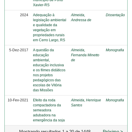
Xavier-RS
2024
Adequação à
Almeida,
Dissertação
legislação ambiental
Andressa de
e qualidade da
vegetação em
propriedades rurais
em Cerro Largo, RS
5-Dez-2017
A questão da
Almeida,
Monografia
educação
Fernanda Minetto
ambiental,
de
educação inclusiva
e os filmes didáticos
nos projetos
pedagógicos das
escolas de Vitória
das Missões
10-Fev-2021
Efeito da roda
Almeida, Henrique
Monografia
compactadora da
Santos
semeadora
adubadora na
emergência da soja
Mostrando resultados 1 a 20 de 1448
Próximo >