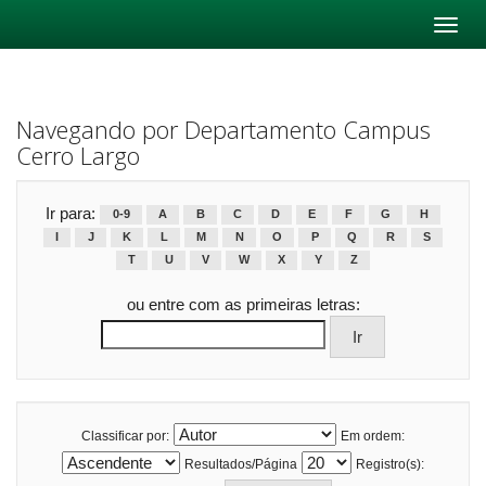
Skip
navigation
Navegando por Departamento Campus
Cerro Largo
Ir para:
0-9
A
B
C
D
E
F
G
H
I
J
K
L
M
N
O
P
Q
R
S
T
U
V
W
X
Y
Z
ou entre com as primeiras letras:
Classificar por:
Em ordem:
Resultados/Página
Registro(s):