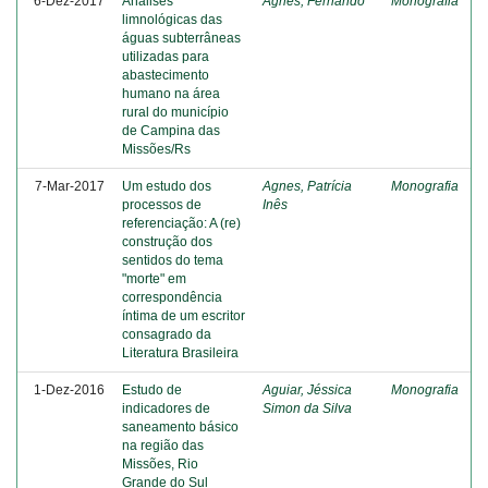
6-Dez-2017
Análises
Agnes, Fernando
Monografia
limnológicas das
águas subterrâneas
utilizadas para
abastecimento
humano na área
rural do município
de Campina das
Missões/Rs
7-Mar-2017
Um estudo dos
Agnes, Patrícia
Monografia
processos de
Inês
referenciação: A (re)
construção dos
sentidos do tema
"morte" em
correspondência
íntima de um escritor
consagrado da
Literatura Brasileira
1-Dez-2016
Estudo de
Aguiar, Jéssica
Monografia
indicadores de
Simon da Silva
saneamento básico
na região das
Missões, Rio
Grande do Sul