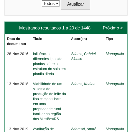
Mostrando resultados 1 a 20 de 1448
Próximo >
Data do
Título
Autor(es)
Tipo
documento
28-Nov-2016
Influência de
Adams, Gabriel
Monografia
diferentes tipos de
Afonso
plantas sobre a
estrutura do solo em
plantio direto
13-Nov-2018
Viabilidade de um
Adams, Kedlen
Monografia
sistema de
produção de leite do
tipo compost barn
em uma
propriedade rural
familiar na região
das Missões/RS
13-Nov-2019
Avaliação de
Adamski, André
Monografia