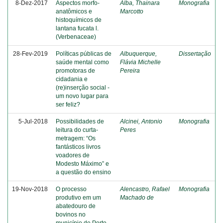
8-Dez-2017
Aspectos morfo-
Alba, Thainara
Monografia
anatômicos e
Marcotto
histoquímicos de
lantana fucata l.
(Verbenaceae)
28-Fev-2019
Políticas públicas de
Albuquerque,
Dissertação
saúde mental como
Flávia Michelle
promotoras de
Pereira
cidadania e
(re)inserção social -
um novo lugar para
ser feliz?
5-Jul-2018
Possibilidades de
Alcinei, Antonio
Monografia
leitura do curta-
Peres
metragem: “Os
fantásticos livros
voadores de
Modesto Máximo” e
a questão do ensino
19-Nov-2018
O processo
Alencastro, Rafael
Monografia
produtivo em um
Machado de
abatedouro de
bovinos no
município de Porto