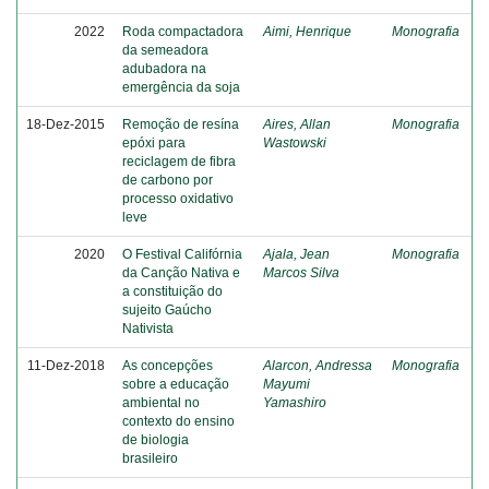
2022
Roda compactadora
Aimi, Henrique
Monografia
da semeadora
adubadora na
emergência da soja
18-Dez-2015
Remoção de resína
Aires, Allan
Monografia
epóxi para
Wastowski
reciclagem de fibra
de carbono por
processo oxidativo
leve
2020
O Festival Califórnia
Ajala, Jean
Monografia
da Canção Nativa e
Marcos Silva
a constituição do
sujeito Gaúcho
Nativista
11-Dez-2018
As concepções
Alarcon, Andressa
Monografia
sobre a educação
Mayumi
ambiental no
Yamashiro
contexto do ensino
de biologia
brasileiro