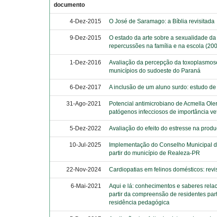
documento
4-Dez-2015
O José de Saramago: a Bíblia revisitada
9-Dez-2015
O estado da arte sobre a sexualidade da
repercussões na família e na escola (200
1-Dez-2016
Avaliação da percepção da toxoplasmos
municípios do sudoeste do Paraná
6-Dez-2017
A inclusão de um aluno surdo: estudo de
31-Ago-2021
Potencial antimicrobiano de Acmella Oler
patógenos infecciosos de importância vet
5-Dez-2022
Avaliação do efeito do estresse na produ
10-Jul-2025
Implementação do Conselho Municipal do
partir do município de Realeza-PR
22-Nov-2024
Cardiopatias em felinos domésticos: revis
6-Mai-2021
Aqui e lá: conhecimentos e saberes rela
partir da compreensão de residentes par
residência pedagógica