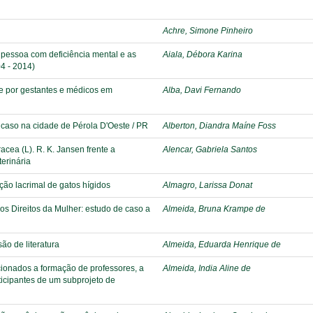
Achre, Simone Pinheiro
 pessoa com deficiência mental e as
Aiala, Débora Karina
4 - 2014)
e por gestantes e médicos em
Alba, Davi Fernando
 caso na cidade de Pérola D'Oeste / PR
Alberton, Diandra Maíne Foss
acea (L). R. K. Jansen frente a
Alencar, Gabriela Santos
erinária
ção lacrimal de gatos hígidos
Almagro, Larissa Donat
s Direitos da Mulher: estudo de caso a
Almeida, Bruna Krampe de
ão de literatura
Almeida, Eduarda Henrique de
cionados a formação de professores, a
Almeida, India Aline de
ticipantes de um subprojeto de