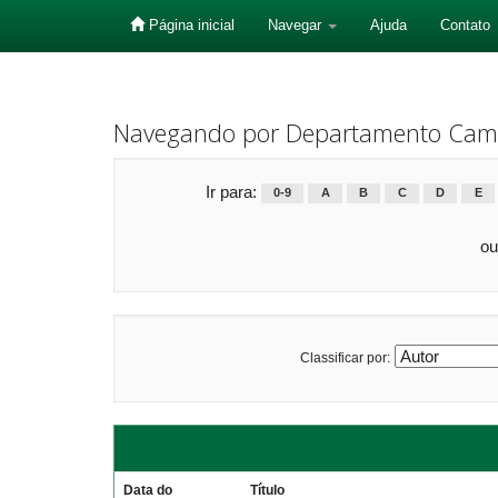
Página inicial
Navegar
Ajuda
Contato
Skip
navigation
Navegando por Departamento Cam
Ir para:
0-9
A
B
C
D
E
ou
Classificar por:
Data do
Título