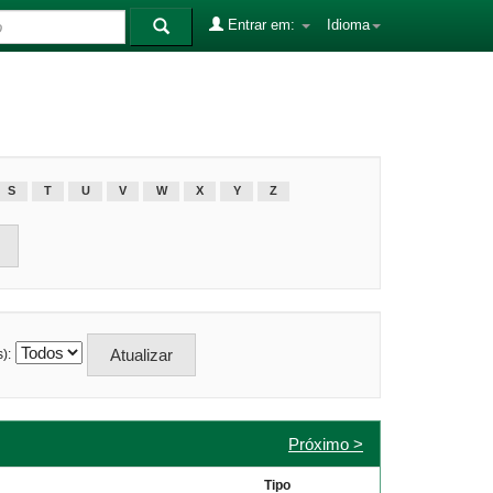
Entrar em:
Idioma
S
T
U
V
W
X
Y
Z
):
Próximo >
Tipo