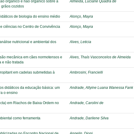
ção orgânico e não orgânico sobre a
Almeida, Luciane Quadra de
e grãos cozidos
idáticos de biologia do ensino médio
Alonço, Mayra
 de ciências no Centro de Convivência
Alonço, Mayra
análise nutricional e ambiental dos
Alves, Leticia
essão mecânica em cães normotensos e
Alves, Thaís Vasconcelos de Almeida
a e não tratada
aropitant em cadelas submetidas à
Ambrosini, Francielli
os didáticos da educação básica: um
Andrade, Allyine Luana Wanessa Fank
ra o ensino
ecta) em Riachos de Baixa Ordem no
Andrade, Carolini de
biental como ferramenta
Andrade, Darilene Silva
blicizadas no Encontro Nacional de
Angelin, Dioni