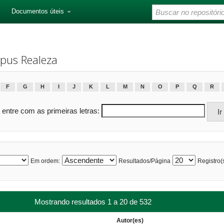
Documentos úteis
pus Realeza
F
G
H
I
J
K
L
M
N
O
P
Q
R
 entre com as primeiras letras:
Em ordem:
Resultados/Página
Registro(s
Mostrando resultados 1 a 20 de 532
Autor(es)