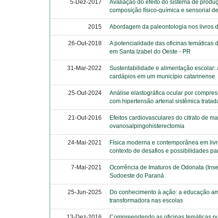
5-Dez-2017
Avaliação do efeito do sistema de produ
composição físico-química e sensorial d
2015
Abordagem da paleontologia nos livros d
26-Out-2018
A potencialidade das oficinas temáticas
em Santa Izabel do Oeste - PR
31-Mar-2022
Sustentabilidade e alimentação escolar: 
cardápios em um município catarinense
25-Out-2024
Análise elastográfica ocular por compr
com hipertensão arterial sistêmica tratad
21-Out-2016
Efeitos cardiovasculares do citrato de m
ovariosalpingohisterectomia
24-Mai-2021
Física moderna e contemporânea em livr
contexto de desafios e possibilidades pa
7-Mai-2021
Ocorrência de Imaturos de Odonata (Ins
Sudoeste do Paraná
25-Jun-2025
Do conhecimento à ação: a educação am
transformadora nas escolas
13-Dez-2016
Compreendendo as oficinas temáticas pu