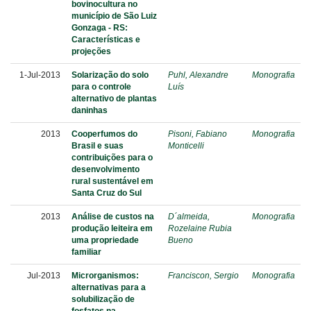
bovinocultura no
município de São Luiz
Gonzaga - RS:
Características e
projeções
1-Jul-2013
Solarização do solo
Puhl, Alexandre
Monografia
para o controle
Luís
alternativo de plantas
daninhas
2013
Cooperfumos do
Pisoni, Fabiano
Monografia
Brasil e suas
Monticelli
contribuições para o
desenvolvimento
rural sustentável em
Santa Cruz do Sul
2013
Análise de custos na
D´almeida,
Monografia
produção leiteira em
Rozelaine Rubia
uma propriedade
Bueno
familiar
Jul-2013
Microrganismos:
Franciscon, Sergio
Monografia
alternativas para a
solubilização de