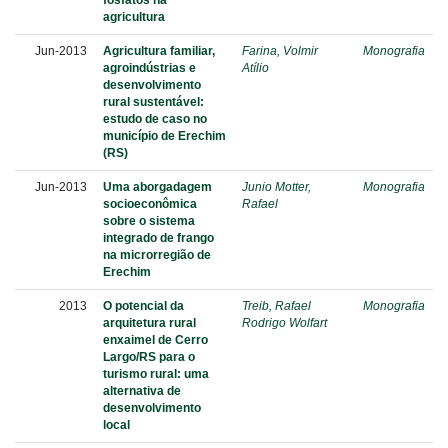
fosfatos na
agricultura
Jun-2013
Agricultura familiar,
Farina, Volmir
Monografia
agroindústrias e
Atílio
desenvolvimento
rural sustentável:
estudo de caso no
município de Erechim
(RS)
Jun-2013
Uma aborgadagem
Junio Motter,
Monografia
socioeconômica
Rafael
sobre o sistema
integrado de frango
na microrregião de
Erechim
2013
O potencial da
Treib, Rafael
Monografia
arquitetura rural
Rodrigo Wolfart
enxaimel de Cerro
Largo/RS para o
turismo rural: uma
alternativa de
desenvolvimento
local