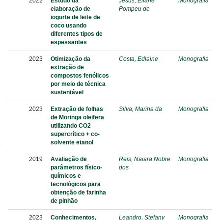
2022
Estudo da
Jesus, Eliane
Monografia
elaboração de
Pompeu de
iogurte de leite de
coco usando
diferentes tipos de
espessantes
2023
Otimização da
Costa, Edlaine
Monografia
extração de
compostos fenólicos
por meio de técnica
sustentável
2023
Extração de folhas
Silva, Marina da
Monografia
de Moringa oleifera
utilizando CO2
supercrítico + co-
solvente etanol
2019
Avaliação de
Reis, Naiara Nobre
Monografia
parâmetros físico-
dos
químicos e
tecnológicos para
obtenção de farinha
de pinhão
2023
Conhecimentos,
Leandro, Stefany
Monografia