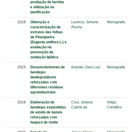
produção de farinha
e utilização na
panificação
2019
Obtenção e
Leoncio, Simone
Monografia
caracterização de
Rocha
extratos das folhas
de Pitangueira
(Eugenia uniflora L.) e
avaliação na
prevenção da
oxidação lipídica
2023
Desenvolvimento de
Koester, Davi Luiz
Monografia
bandejas
biodegradáveis
reforçadas com
diferentes resíduos
agroindustriais
2019
Elaboração de
Cruz, Juliana
Artigo
bandejas expandidas
Cabral da
Cientifico
de amido de batata
reforçadas com
bagaço de malte