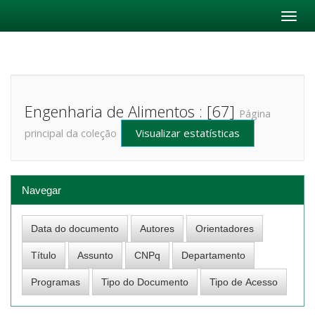
Skip
navigation
Engenharia de Alimentos : [67]
Página
Visualizar estatísticas
principal da coleção
Navegar